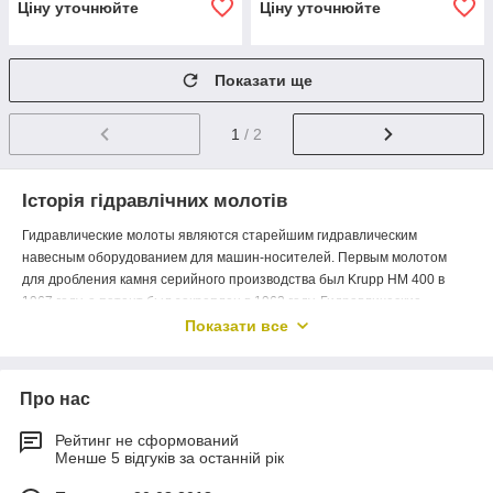
Ціну уточнюйте
Ціну уточнюйте
Показати ще
1
/ 2
Історія гідравлічних молотів
Гидравлические молоты являются старейшим гидравлическим
навесным оборудованием для машин-носителей. Первым молотом
для дробления камня серийного производства был Krupp HM 400 в
1967 году, а патент был закреплен в 1963 году. Гидравлические
молоты – это ударные устройства, предназначенные для разрушения
Показати все
любых пород или бетона с любой твердостью. Они могут применяться
для самых разных задач, например для сноса зданий, разборки,
первичной выемки породы, вторичного дробления породы, рытья
Про нас
траншей, фундаментных работ, резки асфальта и многих других.
Рейтинг не сформований
Менше 5 відгуків за останній рік