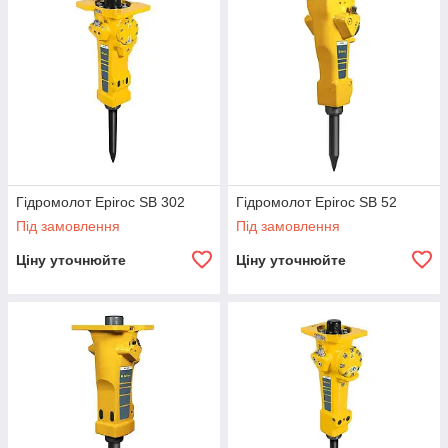
виконання широкого спектру завдань. Вони підходять для широкого
спектру машин-носіїв, таких як колісні та гусеничні екскаватори, та
допоможуть швидко і економічно виконати поставлену задачу!
Гідромолот Epiroc SB 302
Гідромолот Epiroc SB 52
Під замовлення
Під замовлення
Ціну уточнюйте
Ціну уточнюйте