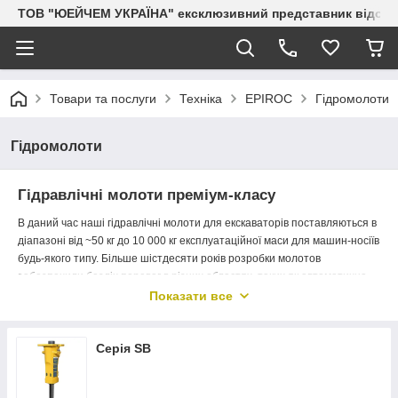
ТОВ "ЮЕЙЧЕМ УКРАЇНА" ексклюзивний представник відоми
Товари та послуги
Техніка
EPIROC
Гідромолоти
Гідромолоти
Гідравлічні молоти преміум-класу
В даний час наші гідравлічні молоти для екскаваторів поставляються в
діапазоні від ~50 кг до 10 000 кг експлуатаційної маси для машин-носіїв
будь-якого типу. Більше шістдесяти років розробки молотов
забезпечили безліч переваг в різних областях, таких як автоматична
система мастила, системи з шумоізоляцією і гасінням вібрацій,
Показати все
системи автоматичного регулювання сили удару в залежності від
твердості породи, рекуперація енергії, концепція монолітного корпусу і
багато іншого.
Серія SB
Наша лінійка молотов преміум-класу включає все необхідне для
гідравлічного молота. Це потужне і легко настроюється обладнання,