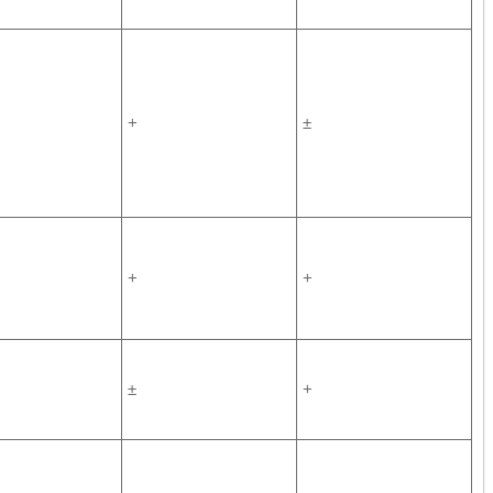
+
±
+
+
±
+