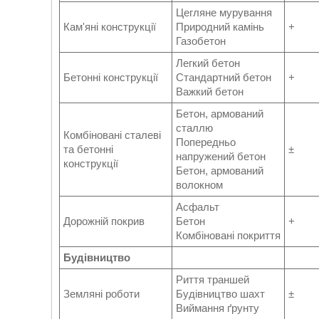
Цегляне мурування
Кам'яні конструкції
Природний камінь
+
Газобетон
Легкий бетон
Бетонні конструкції
Стандартний бетон
+
Важкий бетон
Бетон, армований
сталлю
Комбіновані сталеві
Попередньо
та бетонні
±
напружений бетон
конструкції
Бетон, армований
волокном
Асфальт
Дорожній покрив
Бетон
+
Комбіновані покриття
Будівництво
Риття траншей
Земляні роботи
Будівництво шахт
±
Виймання ґрунту