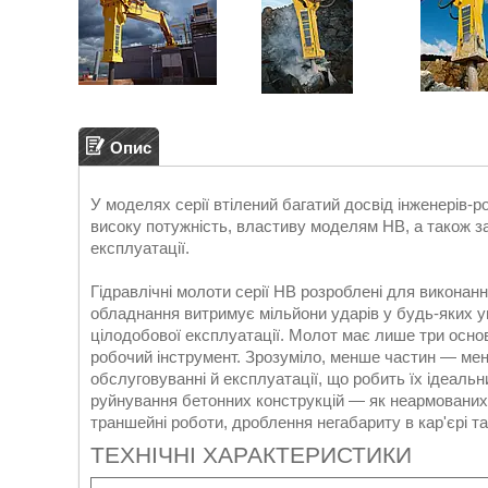
Опис
У моделях серії втілений багатий досвід інженерів-
високу потужність, властиву моделям HB, а також з
експлуатації.
Гідравлічні молоти серії HB розроблені для виконан
обладнання витримує мільйони ударів у будь-яких у
цілодобової експлуатації. Молот має лише три основ
робочий інструмент. Зрозуміло, менше частин — мен
обслуговуванні й експлуатації, що робить їх ідеальн
руйнування бетонних конструкцій — як неармованих,
траншейні роботи, дроблення негабариту в кар'єрі т
ТЕХНІЧНІ ХАРАКТЕРИСТИКИ