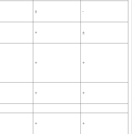
±
-
+
±
+
+
+
+
+
+