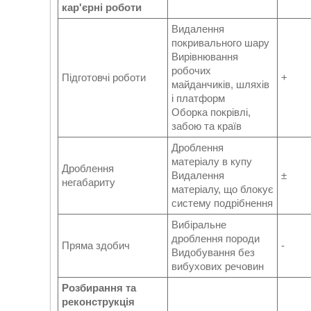
кар'єрні роботи
Видалення
покривального шару
Вирівнювання
робочих
Підготовчі роботи
+
майданчиків, шляхів
і платформ
Оборка покрівлі,
забою та країв
Дроблення
матеріалу в купу
Дроблення
Видалення
±
негабариту
матеріалу, що блокує
систему подрібнення
Вибіральне
дроблення породи
Пряма здобич
-
Видобування без
вибухових речовин
Розбирання та
реконструкція