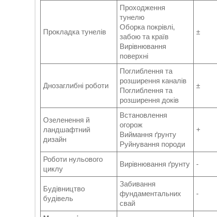
Проходження
тунелю
Оборка покрівлі,
Прокладка тунелів
±
забою та країв
Вирівнювання
поверхні
Поглиблення та
розширення каналів
Днозаглибні роботи
±
Поглиблення та
розширення доків
Встановлення
Озеленення й
огорож
ландшафтний
+
Виймання ґрунту
дизайн
Руйнування породи
Роботи нульового
Вирівнювання ґрунту
-
циклу
Забивання
Будівництво
фундаментальних
-
будівель
свай