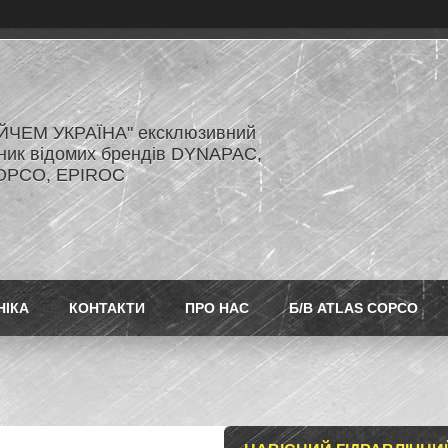
ЙЧЕМ УКРАЇНА" ексклюзивний
ник відомих брендів DYNAPAC,
OPCO, EPIROC
НІКА
КОНТАКТИ
ПРО НАС
Б/В ATLAS COPCO