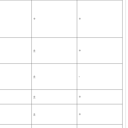
+
+
±
+
±
-
±
+
±
+