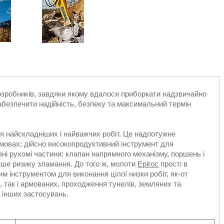
розробників, завдяки якому вдалося приборкати надзвичайно
абезпечити надійність, безпеку та максимальний термін
ня найскладніших і найважчих робіт. Це надпотужне
мовах; дійсно високопродуктивний інструмент для
ні рухомі частини: клапан напрямного механізму, поршень і
ше ризику зламання. До того ж, молоти
Epiroc
прості в
им інструментом для виконання цілої низки робіт, як-от
 так і армованих, проходження тунелів, земляних та
а інших застосувань.