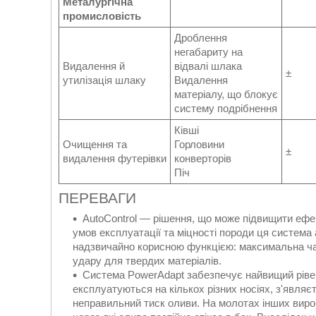
Металургічна
промисловість
Дроблення
негабариту на
Видалення й
відвалі шлака
±
утилізація шлаку
Видалення
матеріалу, що блокує
систему подрібнення
Ківші
Очищення та
Горловини
±
видалення футерівки
конверторів
Піч
ПЕРЕВАГИ
AutoControl — рішення, що може підвищити ефек
умов експлуатації та міцності породи ця систем
надзвичайно корисною функцією: максимальна час
удару для твердих матеріалів.
Система PowerAdapt забезпечує найвищий рівен
експлуатуються на кількох різних носіях, з'явля
неправильний тиск оливи. На молотах інших виро