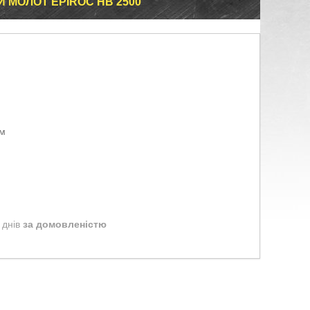
 МОЛОТ EPIROC HB 2500
ом
 днів
за домовленістю