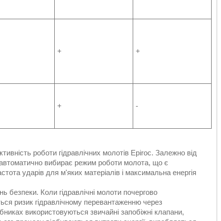
+
+
+
-
тивність роботи гідравлічних молотів Epiroc. Залежно від
а автоматично вибирає режим роботи молота, що є
тота ударів для м'яких матеріалів і максимальна енергія
ь безпеки. Коли гідравлічні молоти почергово
ється ризик гідравлічному перевантаженню через
бниках використовуються звичайні запобіжні клапани,