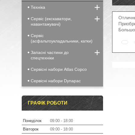
Техніка
Отличны
Сервіс (екскаватори,
Приобре
навантажувачі)
Большое
Сервіс
(асфальтоукладальники, катки)
Запасні частини до
спецтехніки
Сервісні набори Atlas Copco
Сервісні набори Dynapac
ГРАФІК РОБОТИ
Понеділок
09:00
18:00
Вівторок
09:00
18:00