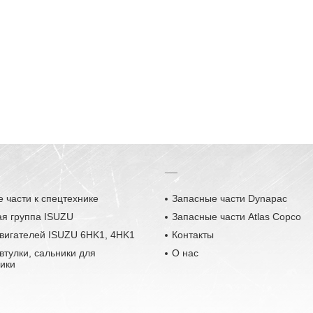
__
 части к спецтехнике
Запасные части Dynapac
ая группа ISUZU
Запасные части Atlas Copco
вигателей ISUZU 6HK1, 4HK1
Контакты
втулки, сальники для
О нас
ики