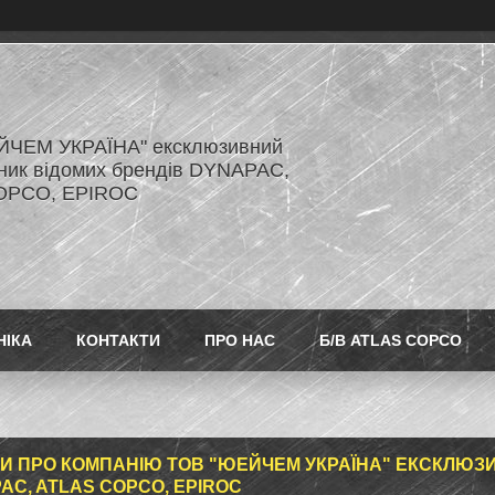
ЙЧЕМ УКРАЇНА" ексклюзивний
ник відомих брендів DYNAPAC,
OPCO, EPIROC
НІКА
КОНТАКТИ
ПРО НАС
Б/В ATLAS COPCO
КИ ПРО КОМПАНІЮ ТОВ "ЮЕЙЧЕМ УКРАЇНА" ЕКСКЛЮЗ
AC, ATLAS COPCO, EPIROC