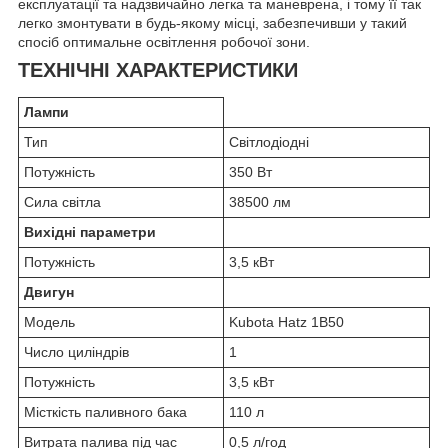
експлуатації та надзвичайно легка та маневрена, і тому її так
легко змонтувати в будь-якому місці, забезпечивши у такий
спосіб оптимальне освітлення робочої зони.
ТЕХНІЧНІ ХАРАКТЕРИСТИКИ
Лампи
Тип
Світлодіодні
Потужність
350 Вт
Сила світла
38500 лм
Вихідні параметри
Потужність
3,5 кВт
Двигун
Модель
Kubota Hatz 1B50
Число циліндрів
1
Потужність
3,5 кВт
Місткість паливного бака
110 л
Витрата палива під час
0,5 л/год