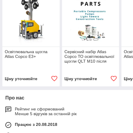
Освітлювальна щогла
Сервісний набір Atlas
Осві
Atlas Copco E3+
Copco ТО освітлювальної
Atla
щогли QLT M10 після
1000 год або щорічного
обслуговування
Ціну уточнюйте
Ціну уточнюйте
Цін
Про нас
Рейтинг не сформований
Менше 5 відгуків за останній рік
Працює з 20.08.2018