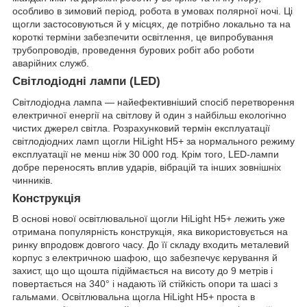
особливо в зимовий період, робота в умовах полярної ночі. Ці
щогли застосовуються й у місцях, де потрібно локально та на
короткі терміни забезпечити освітлення, це випробування
трубопроводів, проведення бурових робіт або роботи
аварійних служб.
Світлодіодні лампи (LED)
Світлодіодна лампа — найефективніший спосіб перетворення
електричної енергії на світлову й один з найбільш екологічно
чистих джерел світла. Розрахунковий термін експлуатації
світлодіодних ламп щогли HiLight H5+ за нормального режиму
експлуатації не менш ніж 30 000 год. Крім того, LED-лампи
добре переносять вплив ударів, вібрацій та інших зовнішніх
чинників.
Конструкція
В основі нової освітлювальної щогли HiLight H5+ лежить уже
отримана популярність конструкція, яка використовується на
ринку впродовж довгого часу. До її складу входить металевий
корпус з електричною шафою, що забезпечує керування й
захист, що що щошта підіймається на висоту до 9 метрів і
повертається на 340° і надають їй стійкість опори та шасі з
гальмами. Освітлювальна щогла HiLight H5+ проста в