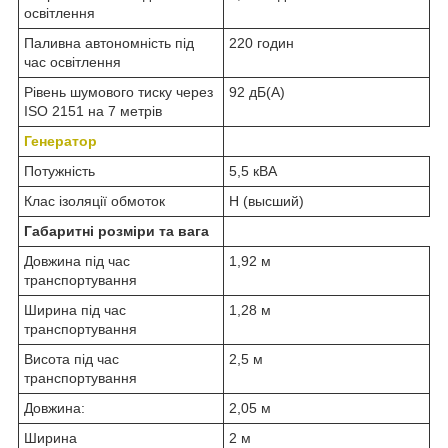
освітлення
Паливна автономність під
220 годин
час освітлення
Рівень шумового тиску через
92 дБ(А)
ISO 2151 на 7 метрів
Генератор
Потужність
5,5 кВА
Клас ізоляції обмоток
Н (высший)
Габаритні розміри та вага
Довжина під час
1,92 м
транспортування
Ширина під час
1,28 м
транспортування
Висота під час
2,5 м
транспортування
Довжина:
2,05 м
Ширина
2 м