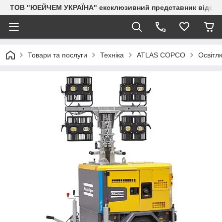
ТОВ "ЮЕЙЧЕМ УКРАЇНА" ексклюзивний представник відоми
Товари та послуги
Техніка
ATLAS COPCO
Освітл