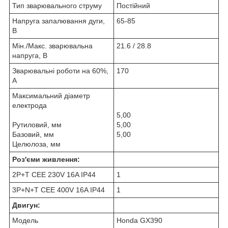
Тип зварювального струму
Постійний
Напруга запалювання дуги,
65-85
В
Мін./Макс. зварювальна
21.6 / 28.8
напруга, В
Зварювальні роботи на 60%,
170
A
Максимальний діаметр
електрода
5,00
Рутиловий, мм
5,00
Базовий, мм
5,00
Целюлоза, мм
Роз'єми живлення:
2P+T CEE 230V 16A IP44
1
3P+N+T CEE 400V 16A IP44
1
Двигун:
Модель
Honda GX390