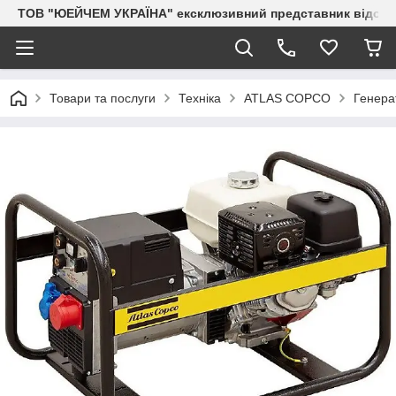
ТОВ "ЮЕЙЧЕМ УКРАЇНА" ексклюзивний представник відоми
Товари та послуги
Техніка
ATLAS COPCO
Генера