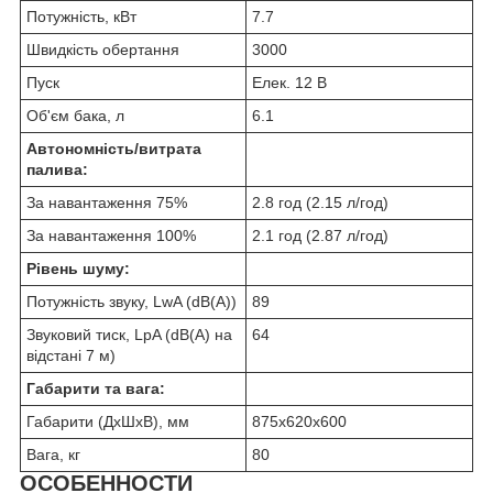
Потужність, кВт
7.7
Швидкість обертання
3000
Пуск
Елек. 12 В
Об'єм бака, л
6.1
Автономність/витрата
палива:
За навантаження 75%
2.8 год (2.15 л/год)
За навантаження 100%
2.1 год (2.87 л/год)
Рівень шуму:
Потужність звуку, LwA (dB(A))
89
Звуковий тиск, LpA (dB(A) на
64
відстані 7 м)
Габарити та вага:
Габарити (ДхШхВ), мм
875х620х600
Вага, кг
80
ОСОБЕННОСТИ