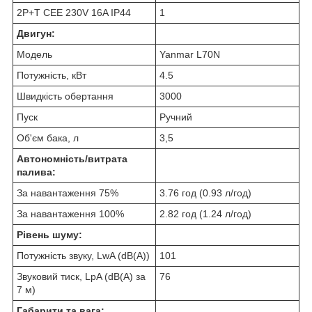
2P+T CEE 230V 16A IP44
1
Двигун:
Модель
Yanmar L70N
Потужність, кВт
4.5
Швидкість обертання
3000
Пуск
Ручний
Об'єм бака, л
3,5
Автономність/витрата
палива:
За навантаження 75%
3.76 год (0.93 л/год)
За навантаження 100%
2.82 год (1.24 л/год)
Рівень шуму:
Потужність звуку, LwA (dB(A))
101
Звуковий тиск, LpA (dB(A) за
76
7 м)
Габарити та вага: