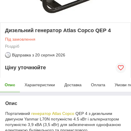
Дизельний генератор Atlas Copco QEP 4
Під замовлення
Роздріб
Відправка з
20 серпня 2026
Ціну уточнюйте
Опис
Характеристики
Доставка
Оплата
Умови п
Опис
Портативний
генератор
Atlas Copco
QEP 4 з дизельним
двигуном Yanmar L70N потужністю 4.5 кВт і альтернатором
потужністю 3,9 кВА (3,5 кВт) для забезпечення однофазною
електрикою будівельного та промислового