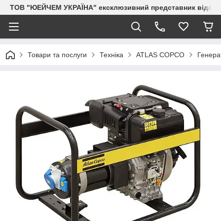
ТОВ "ЮЕЙЧЕМ УКРАЇНА" ексклюзивний представник відоми
Товари та послуги
Техніка
ATLAS COPCO
Генера