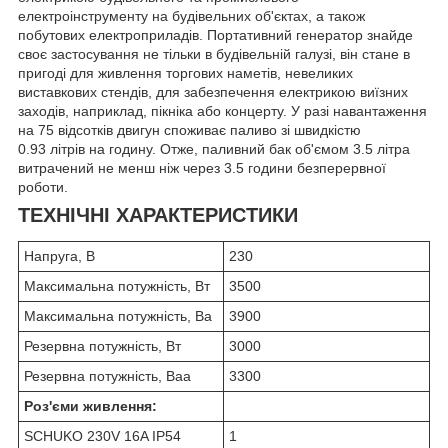
електроінструменту на будівельних об'єктах, а також
побутових електроприладів. Портативний генератор знайде
своє застосування не тільки в будівельній галузі, він стане в
пригоді для живлення торгових наметів, невеликих
виставкових стендів, для забезпечення електрикою виїзних
заходів, наприклад, пікніка або концерту. У разі навантаження
на 75 відсотків двигун споживає паливо зі швидкістю
0.93 літрів на годину. Отже, паливний бак об'ємом 3.5 літра
витрачений не менш ніж через 3.5 години безперервної
роботи.
ТЕХНІЧНІ ХАРАКТЕРИСТИКИ
Напруга, В
230
Максимальна потужність, Вт
3500
Максимальна потужність, Ва
3900
Резервна потужність, Вт
3000
Резервна потужність, Ваа
3300
Роз'єми живлення:
SCHUKO 230V 16A IP54
1