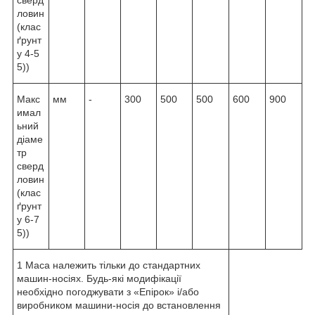
ловин
(клас
ґрунт
у 4-5
5))
Макс
мм
-
300
500
500
600
900
имал
ьний
діаме
тр
сверд
ловин
(клас
ґрунт
у 6-7
5))
1 Маса належить тільки до стандартних
машин-носіях. Будь-які модифікації
необхідно погоджувати з «Епірок» і/або
виробником машини-носія до встановлення