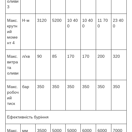
оливи
3
Макс.
Н·м
3120
5200
10 40
10 40
11 70
23 40
крутн
0
0
0
0
ий
моме
нт 4
Макс.
л/хв
90
85
170
170
200
320
витра
та
оливи
Макс.
бар
350
350
350
350
350
350
робоч
ий
тиск
Ефективність буріння
Макс.
мм
3500
5000
5000
6000
6000
7000