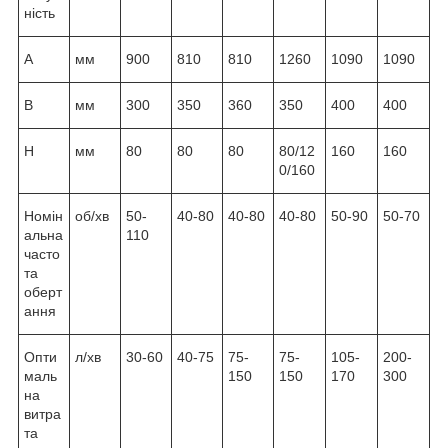
ність
A
мм
900
810
810
1260
1090
1090
B
мм
300
350
360
350
400
400
H
мм
80
80
80
80/12
160
160
0/160
Номін
об/хв
50-
40-80
40-80
40-80
50-90
50-70
альна
110
часто
та
оберт
ання
Опти
л/хв
30-60
40-75
75-
75-
105-
200-
маль
150
150
170
300
на
витра
та