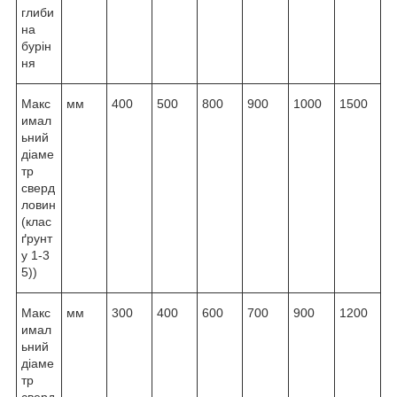
глиби
на
бурін
ня
Макс
мм
400
500
800
900
1000
1500
имал
ьний
діаме
тр
сверд
ловин
(клас
ґрунт
у 1-3
5))
Макс
мм
300
400
600
700
900
1200
имал
ьний
діаме
тр
сверд