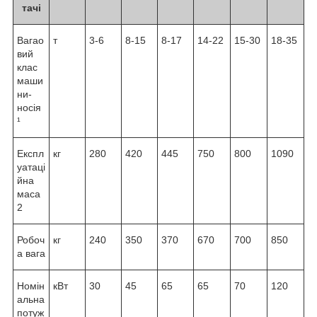
тачі
Вагао
т
3-6
8-15
8-17
14-22
15-30
18-35
вий
клас
маши
ни-
носія
¹
Експл
кг
280
420
445
750
800
1090
уатаці
йна
маса
2
Робоч
кг
240
350
370
670
700
850
а вага
Номін
кВт
30
45
65
65
70
120
альна
потуж