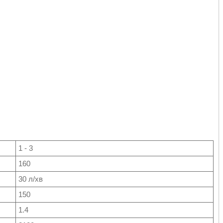
1 - 3
160
30 л/хв
150
1.4