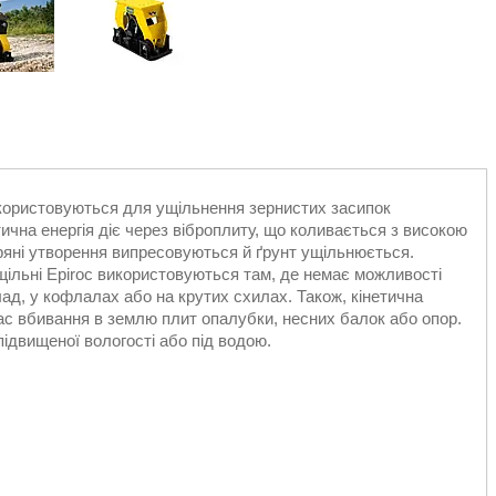
користовуються для ущільнення зернистих засипок
нетична енергія діє через віброплиту, що коливається з високою
ряні утворення випресовуються й ґрунт ущільнюється.
ільні Epiroc використовуються там, де немає можливості
ад, у кофлалах або на крутих схилах. Також, кінетична
час вбивання в землю плит опалубки, несних балок або опор.
ідвищеної вологості або під водою.