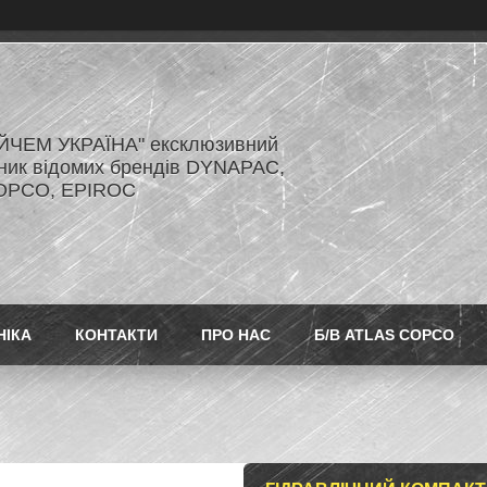
ЙЧЕМ УКРАЇНА" ексклюзивний
ник відомих брендів DYNAPAC,
OPCO, EPIROC
НІКА
КОНТАКТИ
ПРО НАС
Б/В ATLAS COPCO