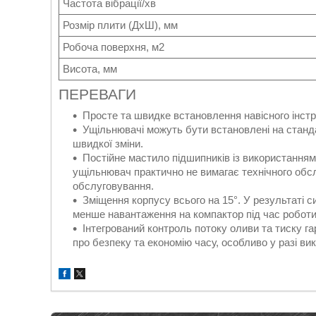
Частота вібрації/хв
Розмір плити (ДхШ), мм
Робоча поверхня, м2
Висота, мм
ПЕРЕВАГИ
Просте та швидке встановлення навісного інстру
Ущільнювачі можуть бути встановлені на станда
швидкої зміни.
Постійне мастило підшипників із використанням
ущільнювач практично не вимагає технічного обс
обслуговування.
Зміщення корпусу всього на 15°. У результаті с
менше навантаження на компактор під час робот
Інтегрований контроль потоку оливи та тиску г
про безпеку та економію часу, особливо у разі в