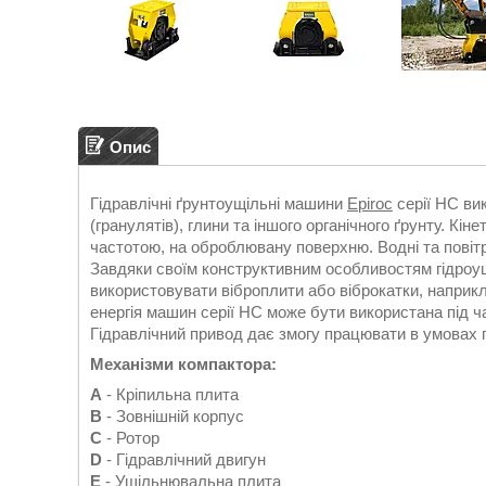
Опис
Гідравлічні ґрунтоущільні машини
Epiroc
серії HC ви
(гранулятів), глини та іншого органічного ґрунту. Кі
частотою, на оброблювану поверхню. Водні та повіт
Завдяки своїм конструктивним особливостям гідроущ
використовувати віброплити або віброкатки, наприкл
енергія машин серії HC може бути використана під 
Гідравлічний привод дає змогу працювати в умовах п
Механізми компактора:
A
- Кріпильна плита
B
- Зовнішній корпус
C
- Ротор
D
- Гідравлічний двигун
E
- Ущільнювальна плита