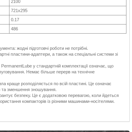
2100
721х295
0.17
486
мента: жодні підготовчі роботи не потрібні.
ртні пластини-адаптери, а також на спеціальні системи зі
 PermanentLube у стандартній комплектації означає, що
луговування. Немає більше перерв на технічне
ила краще розподіляється по всій пластині. Це означає
и та зменшення зношування.
арантує безпеку. Це є додатковою перевагою, коли йдеться
икористання компакторів із різними машинами-носітелями.