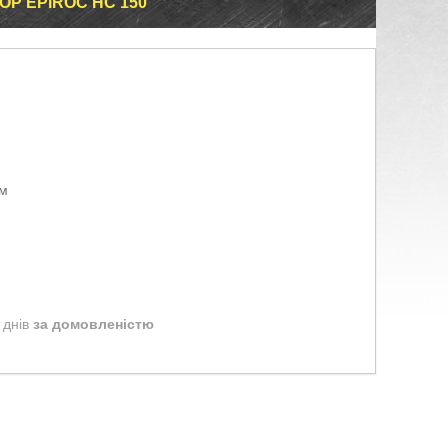
ОР EPIROC HC 150
ом
 днів
за домовленістю