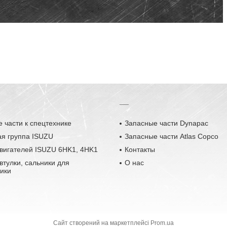
__
 части к спецтехнике
Запасные части Dynapac
ая группа ISUZU
Запасные части Atlas Copco
вигателей ISUZU 6HK1, 4HK1
Контакты
втулки, сальники для
О нас
ики
Сайт створений на маркетплейсі
Prom.ua