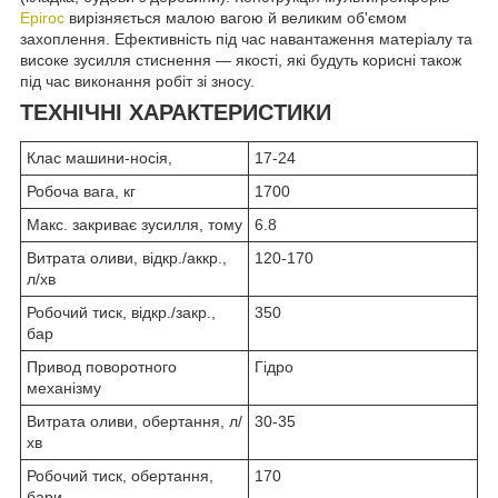
Epiroc
вирізняється малою вагою й великим об'ємом
захоплення. Ефективність під час навантаження матеріалу та
високе зусилля стиснення — якості, які будуть корисні також
під час виконання робіт зі зносу.
ТЕХНІЧНІ ХАРАКТЕРИСТИКИ
Клас машини-носія,
17-24
Робоча вага, кг
1700
Макс. закриває зусилля, тому
6.8
Витрата оливи, відкр./аккр.,
120-170
л/хв
Робочий тиск, відкр./закр.,
350
бар
Привод поворотного
Гідро
механізму
Витрата оливи, обертання, л/
30-35
хв
Робочий тиск, обертання,
170
бари