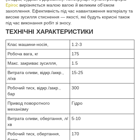
Epiroc
вирізняється малою вагою й великим об'ємом
захоплення. Ефективність під час навантаження матеріалу та
високе зусилля стиснення — якості, які будуть корисні також
під час виконання робіт зі зносу.
ТЕХНІЧНІ ХАРАКТЕРИСТИКИ
Клас машини-носія,
1.2-3
Робоча вага, кг
175
Макс. закриває зусилля,
1.5
Витрата оливи, відкр./аккр.,
15-25
л/хв
Робочий тиск, відкр./закр.,
300
бар
Привод поворотного
Гідро
механізму
Витрата оливи, обертання, л/
5-10
хв
Робочий тиск, обертання,
170
бари