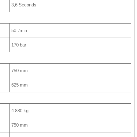
3,6 Seconds
50 l/min
170 bar
750 mm
625 mm
4 880 kg
750 mm