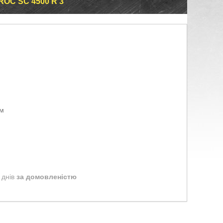
ROC SC 4500 R 3
ом
 днів
за домовленістю