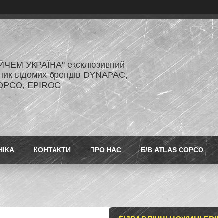
ЙЧЕМ УКРАЇНА" ексклюзивний
ник відомих брендів DYNAPAC,
OPCO, EPIROC
НІКА
КОНТАКТИ
ПРО НАС
Б/В ATLAS COPCO