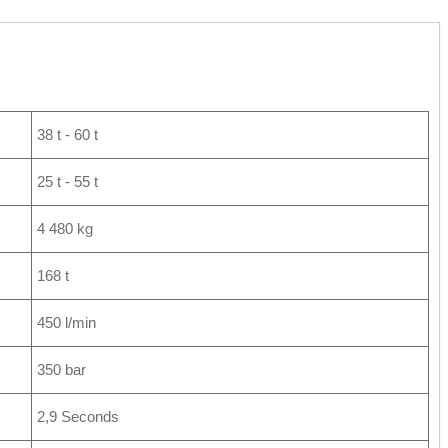
38 t - 60 t
25 t - 55 t
4 480 kg
168 t
450 l/min
350 bar
2,9 Seconds