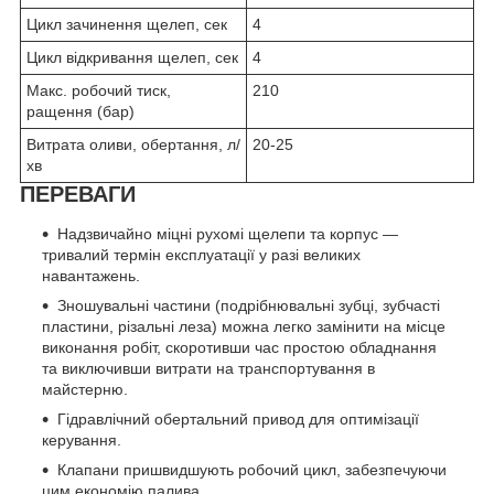
Цикл зачинення щелеп, сек
4
Цикл відкривання щелеп, сек
4
Макс. робочий тиск,
210
ращення (бар)
Витрата оливи, обертання, л/
20-25
хв
ПЕРЕВАГИ
Надзвичайно міцні рухомі щелепи та корпус —
тривалий термін експлуатації у разі великих
навантажень.
Зношувальні частини (подрібнювальні зубці, зубчасті
пластини, різальні леза) можна легко замінити на місце
виконання робіт, скоротивши час простою обладнання
та виключивши витрати на транспортування в
майстерню.
Гідравлічний обертальний привод для оптимізації
керування.
Клапани пришвидшують робочий цикл, забезпечуючи
цим економію палива.