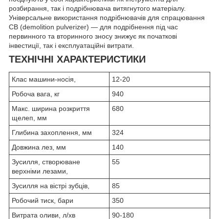
розбирання, так і подрібнювача витягнутого матеріалу.
Універсальне використання подрібнювачів для спрацювання
CB (demolition pulverizer) — для подрібнення під час
первинного та вторинного зносу знижує як початкові
інвестиції, так і експлуатаційні витрати.
ТЕХНІЧНІ ХАРАКТЕРИСТИКИ
Клас машини-носія,
12-20
Робоча вага, кг
940
Макс. ширина розкриття
680
щелеп, мм
Глибина захоплення, мм
324
Довжина лез, мм
140
Зусилля, створюване
55
верхніми лезами,
Зусилля на вістрі зубців,
85
Робочий тиск, бари
350
Витрата оливи, л/хв
90-180