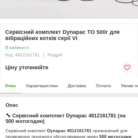
Сервісний комплект Dynapac ТО 500г для
вібраційних котків серії VI
В наявності
Код: 4812161781
Роздріб
Ціну уточнюйте
Опис
Характеристики
Доставка
Оплата
Умови п
Опис
🔧 Сервісний комплект Dynapac 4812161781 (на
500 мотогодин)
Сервісний комплект
Dynapac 4812161781
призначений для
проведення технічного обслуговування через
500 мотогодин