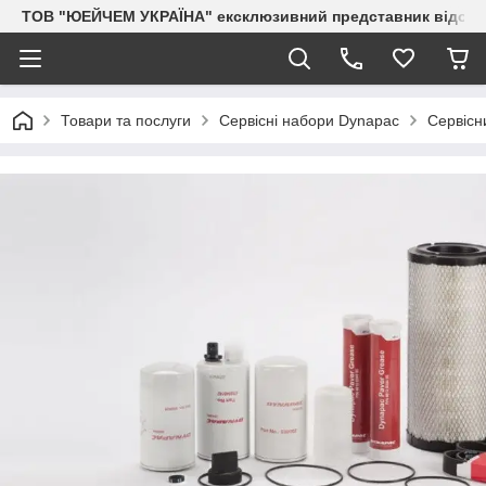
ТОВ "ЮЕЙЧЕМ УКРАЇНА" ексклюзивний представник відоми
Товари та послуги
Сервісні набори Dynapac
Сервісн