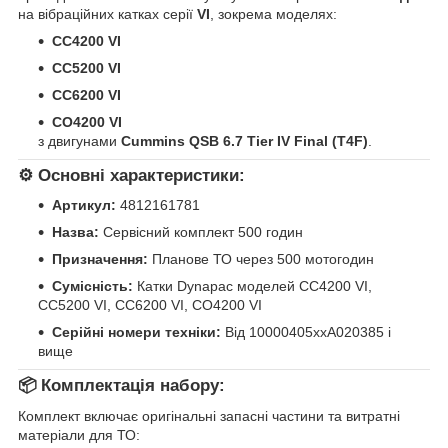
на вібраційних катках серії
VI
, зокрема моделях:
CC4200 VI
CC5200 VI
CC6200 VI
CO4200 VI
з двигунами
Cummins QSB 6.7 Tier IV Final (T4F)
.
⚙️ Основні характеристики:
Артикул:
4812161781
Назва:
Сервісний комплект 500 годин
Призначення:
Планове ТО через 500 мотогодин
Сумісність:
Катки Dynapac моделей CC4200 VI,
CC5200 VI, CC6200 VI, CO4200 VI
Серійні номери техніки:
Від 10000405xxA020385 і
вище
📦 Комплектація набору:
Комплект включає оригінальні запасні частини та витратні
матеріали для ТО: