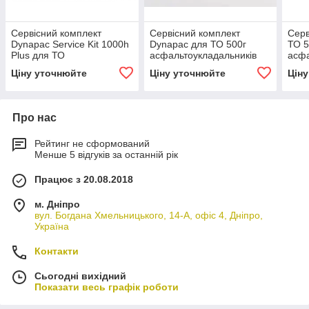
Сервісний комплект
Сервісний комплект
Серв
Dynapac Service Kit 1000h
Dynapac для ТО 500г
ТО 5
Plus для ТО
асфальтоукладальників
асфа
асфальтоукладальників
стандарту Tier 3
стан
Ціну уточнюйте
Ціну уточнюйте
Цін
SD2500CS та аналогічні
Про нас
Рейтинг не сформований
Менше 5 відгуків за останній рік
Працює з 20.08.2018
м. Дніпро
вул. Богдана Хмельницького, 14-А, офіс 4, Дніпро,
Україна
Контакти
Сьогодні вихідний
Показати весь графік роботи