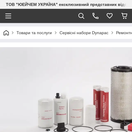
ТОВ "ЮЕЙЧЕМ УКРАЇНА" ексклюзивний представник відоми
Товари та послуги
Сервісні набори Dynapac
Ремонтн