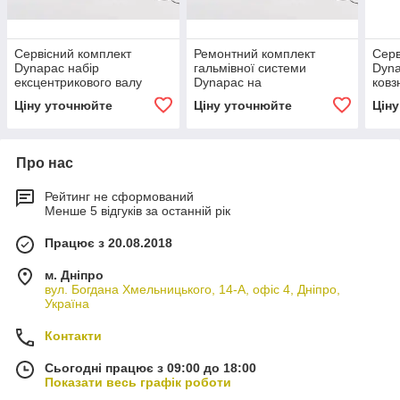
Сервісний комплект
Ремонтний комплект
Серв
Dynapac набір
гальмівної системи
Dyna
ексцентрикового валу
Dynapac на
ковз
(Eccentric Shaft Kit) для
асфальтоукладальниках
ущіл
Ціну уточнюйте
Ціну уточнюйте
Цін
вібраційних котків серії CC
AFT600-3 Tier 3
Про нас
Рейтинг не сформований
Менше 5 відгуків за останній рік
Працює з 20.08.2018
м. Дніпро
вул. Богдана Хмельницького, 14-А, офіс 4, Дніпро,
Україна
Контакти
Сьогодні працює з 09:00 до 18:00
Показати весь графік роботи