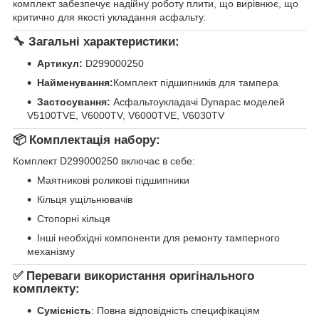
комплект забезпечує надійну роботу плити, що вирівнює, що
критично для якості укладання асфальту.
🔧 Загальні характеристики:
Артикул:
D299000250
Найменування:
Комплект підшипників для тампера
Застосування:
Асфальтоукладачі Dynapac моделей
V5100TVE, V6000TV, V6000TVE, V6030TV
📦 Комплектація набору:
Комплект D299000250 включає в себе:
Маятникові роликові підшипники
Кільця ущільнювачів
Стопорні кільця
Інші необхідні компоненти для ремонту тамперного
механізму
✅ Переваги використання оригінального
комплекту:
Сумісність
: Повна відповідність специфікаціям