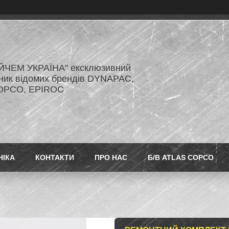
ЙЧЕМ УКРАЇНА" ексклюзивний
ник відомих брендів DYNAPAC,
OPCO, EPIROC
НІКА
КОНТАКТИ
ПРО НАС
Б/В ATLAS COPCO