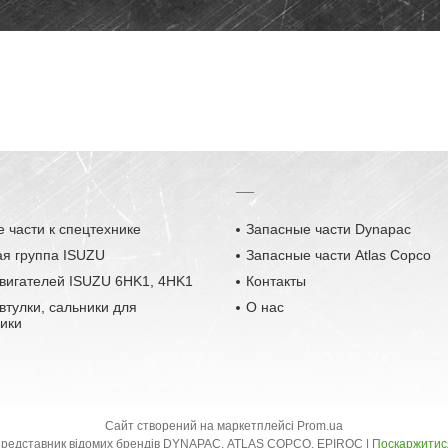
__
 части к спецтехнике
Запасные части Dynapac
ая группа ISUZU
Запасные части Atlas Copco
вигателей ISUZU 6HK1, 4HK1
Контакты
втулки, сальники для
О нас
ики
Сайт створений на маркетплейсі
Prom.ua
ТОВ "ЮЕЙЧЕМ УКРАЇНА" ексклюзивний представник відомих брендів DYNAPAC, ATLAS COPCO, EPIROC |
Поскаржитис