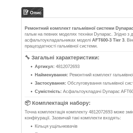
Опис
Ремонтний комплект гальмівної системи Dynapac
гальм на певних моделях техніки Dynapac. Згідно з
асфальтоукладальниках моделі
AFT600-3 Tier 3
. Ві
працездатності гальмівної системи.
🔧 Загальні характеристики:
Артикул:
4812072693
Найменування:
Ремонтний комплект гальмівно
Застосування:
Обслуговування гальмівної сис
Сумістність:
Асфальтоукладачі Dynapac AFT600
📦 Комплектація набору:
Точна комплектація комплекту 4812072693 може зміню
конфігурації. Зазвичай такі комплекти входять
:
Кільця ущільнювачів