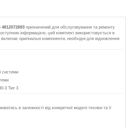
 4812072693
призначений для обслуговування та ремонту
 доступною інформацією, цей комплект використовується в
н включає оригінальні компоненти, необхідні для відновлення
ї системи
теми
-3 Tier 3
ватись в залежності від конкретної моделі техніки та її