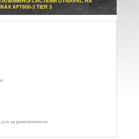
ГАЛЬМІВНОЇ СИСТЕМИ DYNAPAC НА
Х AFT600-3 TIER 3
ом
 днів
за домовленістю