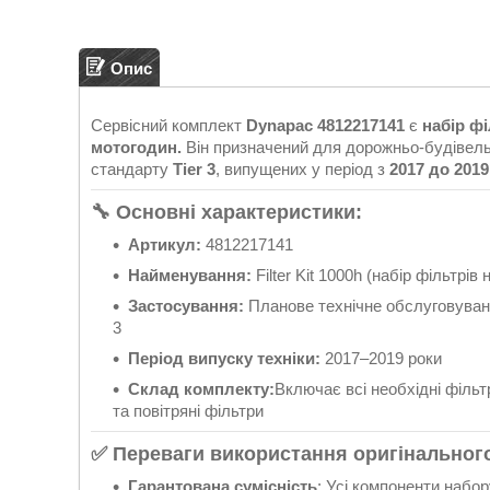
Опис
Сервісний комплект
Dynapac 4812217141
є
набір ф
мотогодин.
Він призначений для дорожньо-будівел
стандарту
Tier 3
, випущених у період з
2017 до 2019
🔧 Основні характеристики:
Артикул:
4812217141
Найменування:
Filter Kit 1000h (набір фільтрів
Застосування:
Планове технічне обслуговуванн
3
Період випуску техніки:
2017–2019 роки
Склад комплекту:
Включає всі необхідні фільтр
та повітряні фільтри
✅ Переваги використання оригінального
Гарантована сумісність
: Усі компоненти набо