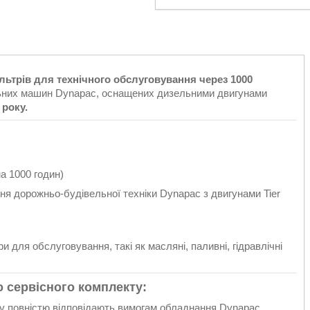
ільтрів для технічного обслуговування через 1000
ьних машин Dynapac, оснащених дизельними двигунами
 року.
 на 1000 годин)
я дорожньо-будівельної техніки Dynapac з двигунами Tier
и для обслуговування, такі як масляні, паливні, гідравлічні
 сервісного комплекту:
ру повністю відповідають вимогам обладнання Dynapac.