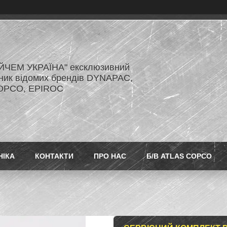
ЙЧЕМ УКРАЇНА" ексклюзивний
ник відомих брендів DYNAPAC,
OPCO, EPIROC
НІКА
КОНТАКТИ
ПРО НАС
Б/В ATLAS COPCO