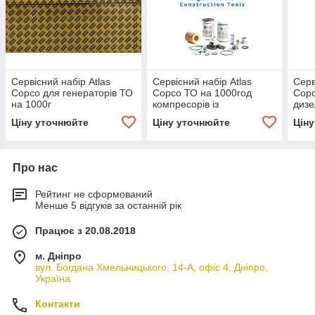
Сервісний набір Atlas
Сервісний набір Atlas
Серв
Copco для генераторів ТО
Copco ТО на 1000год
Copc
на 1000г
компресорів із
дизе
позначенням S1,5
Ціну уточнюйте
Ціну уточнюйте
Цін
Про нас
Рейтинг не сформований
Менше 5 відгуків за останній рік
Працює з 20.08.2018
м. Дніпро
вул. Богдана Хмельницького, 14-А, офіс 4, Дніпро,
Україна
Контакти