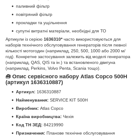
паливний фільтр
повітряний фільтр
прокладки та ущільнення
супутні витратні матеріали, необхідні для ТО
Артикули із серією
1636310*
часто використовуються для
наборів технічного обслуговування генераторів після певної
кількості мотогодин (наприклад, 250, 500, 1000 або 2000 м/
год). Конкретне застосування залежить від моделі генератора
(наприклад, QAS, QIS та ін.) та встановленого двигуна
(наприклад, Perkins, Volvo Penta, Scania тощо).
Опис сервісного набору Atlas Copco 500H
🧰
(артикул 1636310887)
Артикул:
1636310887
Найменування:
SERVICE KIT 500H
Виробник:
Atlas Copco
Країна виробництва:
Чехія
Код ТН ЗЕД
:
84219990
Призначення:
Планове технічне обслуговування