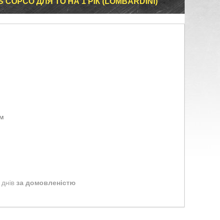
 COPCO ДЛЯ ТО НА 1 РІК (LOMBARDINI)
ом
 днів
за домовленістю