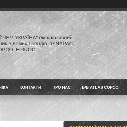
ЙЧЕМ УКРАЇНА" ексклюзивний
ник відомих брендів DYNAPAC,
OPCO, EPIROC
НІКА
КОНТАКТИ
ПРО НАС
Б/В ATLAS COPCO