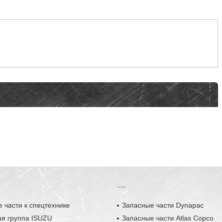
__
 части к спецтехнике
Запасные части Dynapac
ая группа ISUZU
Запасные части Atlas Copco