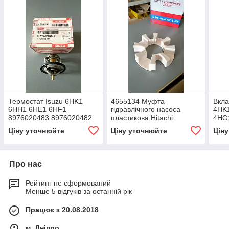
Термостат Isuzu 6HK1
4655134 Муфта
Вкла
6HH1 6HE1 6HF1
гідравлічного насоса
4HK
8976020483 8976020482
пластикова Hitachi
4HG
8976020481 8976020480
4HV
Ціну уточнюйте
Ціну уточнюйте
Цін
Про нас
Рейтинг не сформований
Менше 5 відгуків за останній рік
Працює з 20.08.2018
м. Дніпро