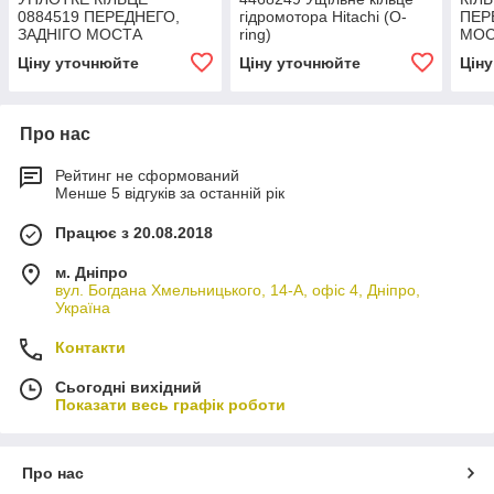
0884519 ПЕРЕДНЕГО,
гідромотора Hitachi (O-
ПЕР
ЗАДНІГО МОСТА
ring)
МОС
ЕКСКАВАТОРА HITACHI
HIT
Ціну уточнюйте
Ціну уточнюйте
Цін
ZX160W, ZX180W,
ZX1
ZX210W
Про нас
Рейтинг не сформований
Менше 5 відгуків за останній рік
Працює з 20.08.2018
м. Дніпро
вул. Богдана Хмельницького, 14-А, офіс 4, Дніпро,
Україна
Контакти
Сьогодні вихідний
Показати весь графік роботи
Про нас