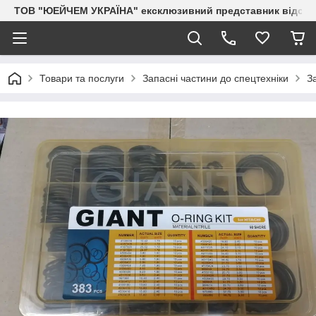
ТОВ "ЮЕЙЧЕМ УКРАЇНА" ексклюзивний представник відоми
Товари та послуги
Запасні частини до спецтехніки
З