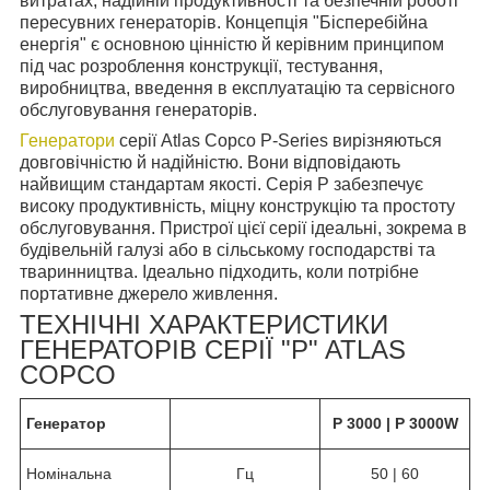
витратах, надійній продуктивності та безпечній роботі
пересувних генераторів. Концепція "Бісперебійна
енергія" є основною цінністю й керівним принципом
під час розроблення конструкції, тестування,
виробництва, введення в експлуатацію та сервісного
обслуговування генераторів.
Генератори
серії Atlas Copco P-Series вирізняються
довговічністю й надійністю. Вони відповідають
найвищим стандартам якості. Серія P забезпечує
високу продуктивність, міцну конструкцію та простоту
обслуговування. Пристрої цієї серії ідеальні, зокрема в
будівельній галузі або в сільському господарстві та
тваринництва. Ідеально підходить, коли потрібне
портативне джерело живлення.
ТЕХНІЧНІ ХАРАКТЕРИСТИКИ
ГЕНЕРАТОРІВ СЕРІЇ "P" ATLAS
COPCO
Генератор
P 3000 | P 3000W
Номінальна
Гц
50 | 60