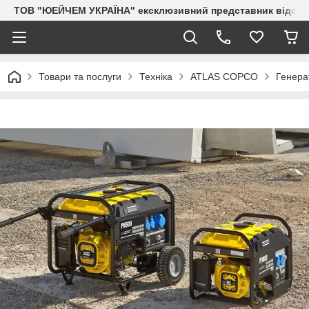
ТОВ "ЮЕЙЧЕМ УКРАЇНА" ексклюзивний представник відоми
Товари та послуги
Техніка
ATLAS COPCO
Генера