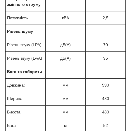
змінного струму
Потужність
кВА
2,5
Рівень шуму
Рівень звуку (LPA)
дБ(A)
70
Рівень звуку (LwA)
дБ(A)
95
Вага та габарити
Довжина:
мм
590
Ширина
мм
430
Висота
мм
480
Вага
кг
52