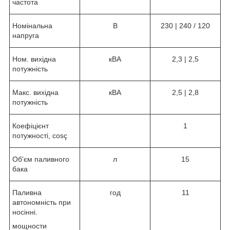
частота
Номінальна
В
230 | 240 / 120
напруга
Ном. вихідна
кВА
2,3 | 2,5
потужність
Макс. вихідна
кВА
2,5 | 2,8
потужність
Коефіцієнт
1
потужності, cosç
Об'єм паливного
л
15
бака
Паливна
год
11
автономність при
носінні.
мощности