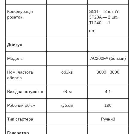
Конфігурація
SCH — 2 шт. ⁇
розеток
3P20A — 2 шт.,
TL240 — 1
шт.
Двигун
Модель
AC200FA (бензин)
Ном. частота
об./хв
3000 | 3600
обертів
Вихідна потужність
кВтм
4,1
Робочий об'єм
куб.см
196
Тип стартера
Ручний
Генератор