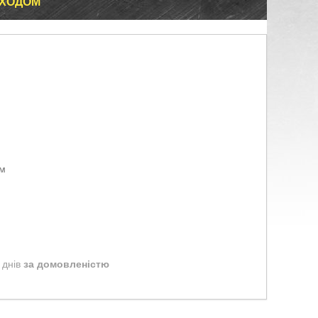
 ХОДОМ
ом
 днів
за домовленістю