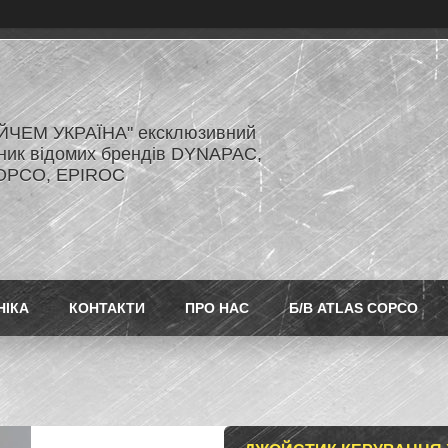
ЙЧЕМ УКРАЇНА" ексклюзивний
ник відомих брендів DYNAPAC,
OPCO, EPIROC
НІКА
КОНТАКТИ
ПРО НАС
Б/В ATLAS COPCO