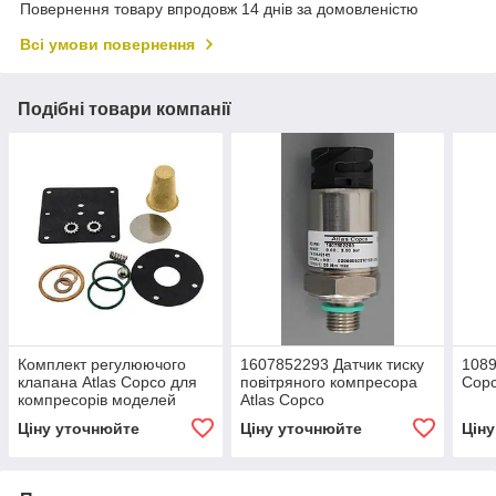
Повернення товару впродовж 14 днів за домовленістю
Всі умови повернення
Подібні товари компанії
Комплект регулюючого
1607852293 Датчик тиску
1089
клапана Atlas Copco для
повітряного компресора
Cop
компресорів моделей
Atlas Copco
XA140, XA186
Ціну уточнюйте
Ціну уточнюйте
Цін