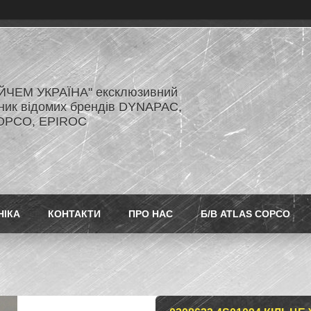
ЙЧЕМ УКРАЇНА" ексклюзивний
ник відомих брендів DYNAPAC,
OPCO, EPIROC
НІКА
КОНТАКТИ
ПРО НАС
Б/В ATLAS COPCO