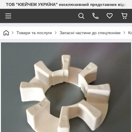
ТОВ "ЮЕЙЧЕМ УКРАЇНА" ексклюзивний представник відоми
Товари та послуги
Запасні частини до спецтехніки
К