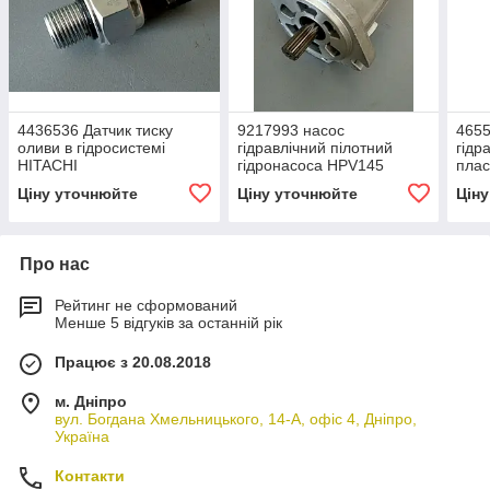
4436536 Датчик тиску
9217993 насос
465
оливи в гідросистемі
гідравлічний пілотний
гідр
HITACHI
гідронасоса HPV145
плас
/HPV116 (Hitachi 9256100)
Ціну уточнюйте
Ціну уточнюйте
Цін
Про нас
Рейтинг не сформований
Менше 5 відгуків за останній рік
Працює з 20.08.2018
м. Дніпро
вул. Богдана Хмельницького, 14-А, офіс 4, Дніпро,
Україна
Контакти