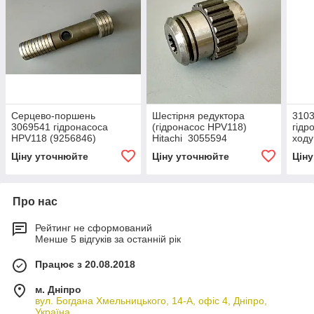
Серцево-поршень
Шестірня редуктора
3103
3069541 гідронасоса
(гідронасос HPV118)
гідр
HPV118 (9256846)
Hitachi 3055594
ходу
9257
Ціну уточнюйте
Ціну уточнюйте
Цін
Про нас
Рейтинг не сформований
Менше 5 відгуків за останній рік
Працює з 20.08.2018
м. Дніпро
вул. Богдана Хмельницького, 14-А, офіс 4, Дніпро,
Україна