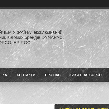
ЙЧЕМ УКРАЇНА" ексклюзивний
ник відомих брендів DYNAPAC,
OPCO, EPIROC
НІКА
КОНТАКТИ
ПРО НАС
Б/В ATLAS COPCO