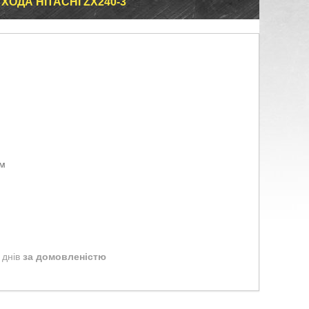
ХОДА HITACHI ZX240-3
ом
 днів
за домовленістю