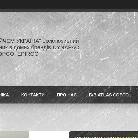
ЙЧЕМ УКРАЇНА" ексклюзивний
ник відомих брендів DYNAPAC,
OPCO, EPIROC
НІКА
КОНТАКТИ
ПРО НАС
Б/В ATLAS COPCO