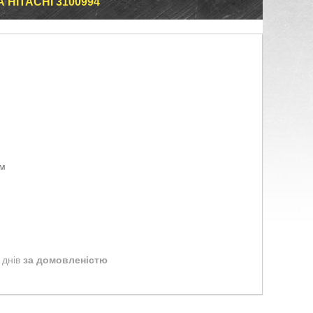
HITACHI 3100994
ом
 днів
за домовленістю