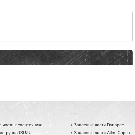
__
 части к спецтехнике
Запасные части Dynapac
ая группа ISUZU
Запасные части Atlas Copco