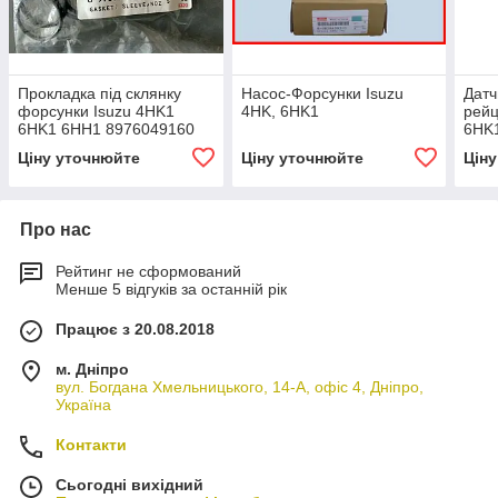
Прокладка під склянку
Насос-Форсунки Isuzu
Датч
форсунки Isuzu 4HK1
4HK, 6HK1
рейц
6HK1 6HH1 8976049160
6HK
1096233550 8980041870
898
Ціну уточнюйте
Ціну уточнюйте
Цін
897
Про нас
Рейтинг не сформований
Менше 5 відгуків за останній рік
Працює з 20.08.2018
м. Дніпро
вул. Богдана Хмельницького, 14-А, офіс 4, Дніпро,
Україна
Контакти
Сьогодні вихідний