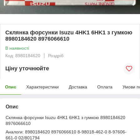
Склянка форсунки Isuzu 4HK1 6HK1 з гумкою
8980184620 8976066610
В наявності
Код: 8980184620
Роздріб
Ціну уточнюйте
Опис
Характеристики
Доставка
Оплата
Умови п
Опис
Склянка форсунки Isuzu 4HK1 6HK1 з гумкою 8980184620
8976066610
Аналоги: 8980184620 8976066610 8-98018-462-0 8-97606-
661-0 02/801794