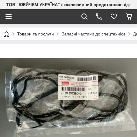
ТОВ "ЮЕЙЧЕМ УКРАЇНА" ексклюзивний представник відоми
Товари та послуги
Запасні частини до спецтехніки
Д