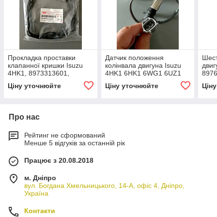
Прокладка проставки
Датчик положення
Шест
клапанної кришки Isuzu
колінвала двигуна Isuzu
двиг
4HK1, 8973313601,
4HK1 6HK1 6WG1 6UZ1
897
8973313600, 02/802056
8973061131
Ціну уточнюйте
Ціну уточнюйте
Цін
Про нас
Рейтинг не сформований
Менше 5 відгуків за останній рік
Працює з 20.08.2018
м. Дніпро
вул. Богдана Хмельницького, 14-А, офіс 4, Дніпро,
Україна
Контакти