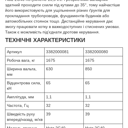
здатний проходити схили під кутами до 35°, тому найчастіше
його використовують для ущільнення різних ґрунтів для
прокладання трубопроводів, фундаментів будинків або
автомобільних стоянок тощо. Дистанційне керування дає
змогу працювати котку в важкодоступних і стиснених умовах.
Також є можливість під'єднати дротове керування.
ТЕХНІЧНІ ХАРАКТЕРИСТИКИ
Артикул
3382000081
3382000080
Робоча вага, кг
1675
1675
Ширина вальта,
630
850
мм
Відцентрова сила,
65
65
кН
Амплітуда, мм
1,1
1,1
Частота, Гц
32
32
Швидкість руху
39
39
вперед/назад, м/хв