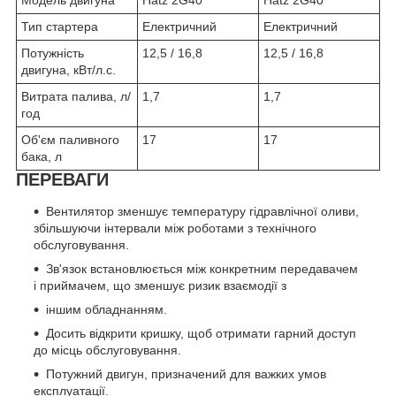
Модель двигуна
Hatz 2G40
Hatz 2G40
Тип стартера
Електричний
Електричний
Потужність
12,5 / 16,8
12,5 / 16,8
двигуна, кВт/л.с.
Витрата палива, л/
1,7
1,7
год
Об'єм паливного
17
17
бака, л
ПЕРЕВАГИ
Вентилятор зменшує температуру гідравлічної оливи,
збільшуючи інтервали між роботами з технічного
обслуговування.
Зв'язок встановлюється між конкретним передавачем
і приймачем, що зменшує ризик взаємодії з
іншим обладнанням.
Досить відкрити кришку, щоб отримати гарний доступ
до місць обслуговування.
Потужний двигун, призначений для важких умов
експлуатації.