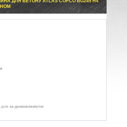
НА ДЛЯ БЕТОНУ ATLAS COPCO BG245 H4
УНОМ
ом
 днів
за домовленістю