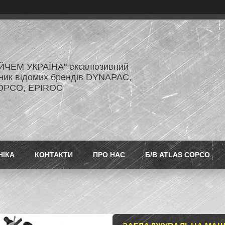
ЙЧЕМ УКРАЇНА" ексклюзивний
ник відомих брендів DYNAPAC,
OPCO, EPIROC
НІКА
КОНТАКТИ
ПРО НАС
Б/В ATLAS COPCO