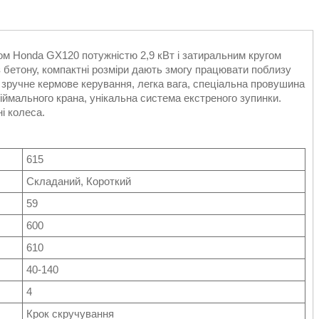
 Honda GX120 потужністю 2,9 кВт і затиральним кругом
з бетону, компактні розміри дають змогу працювати поблизу
 зручне кермове керування, легка вага, спеціальна провушина
діймального крана, унікальна система екстреного зупинки.
і колеса.
615
Складаний, Короткий
59
600
610
40-140
4
Крок скручування