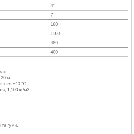
4"
7
180
1100
480
400
вах.
20 м.
ється +40 °C.
я, 1,100 кг/м3.
 та гуми.