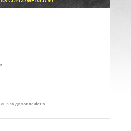
AS COPCO WEDA-D 90
ом
 днів
за домовленістю