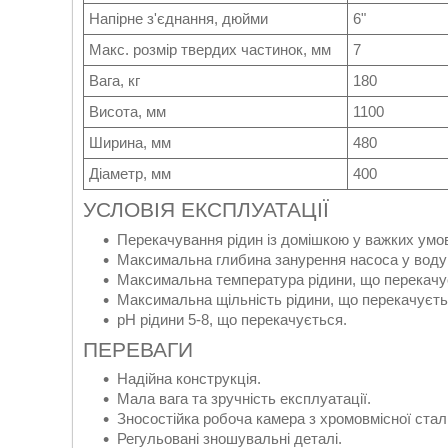
Напірне з'єднання, дюйми
6"
Макс. розмір твердих частинок, мм
7
Вага, кг
180
Висота, мм
1100
Ширина, мм
480
Діаметр, мм
400
УСЛОВІЯ ЕКСПЛУАТАЦІЇ
Перекачування рідин із домішкою у важких умо
Максимальна глибина занурення насоса у воду 
Максимальна температура рідини, що перекачу
Максимальна щільність рідини, що перекачуєтьс
рН рідини 5-8, що перекачується.
ПЕРЕВАГИ
Надійна конструкція.
Мала вага та зручність експлуатації.
Зносостійка робоча камера з хромовмісної сталі
Регульовані зношувальні деталі.