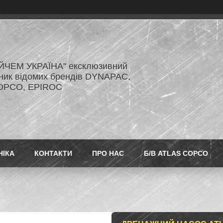
ЙЧЕМ УКРАЇНА" ексклюзивний
ник відомих брендів DYNAPAC,
OPCO, EPIROC
НІКА
КОНТАКТИ
ПРО НАС
Б/В ATLAS COPCO