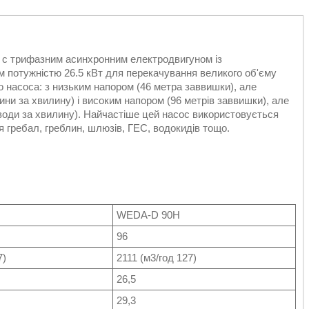
 с трифазним асинхронним електродвигуном із
 потужністю 26.5 кВт для перекачування великого об'єму
 насоса: з низьким напором (46 метра заввишки), але
ини за хвилину) і високим напором (96 метрів заввишки), але
 води за хвилину). Найчастіше цей насос використовується
я гребал, греблин, шлюзів, ГЕС, водокидів тощо.
WEDA-D 90H
96
7)
2111 (м3/год 127)
26,5
29,3