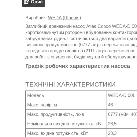
Опис
Виробник:
WEDA (Швеція)
Заглибний дренажний насос Atlas Copco WEDA-D 90
короткозамкнутим ротором і вбудованим контактором
забруднених рідин. Постачаються два варіанти цього
високою продуктивністю (6777 літрів перекаченої рід
середньою продуктивністю (2111 літрів перекаченої
для робіт із осушення, будівництва й обслуговуванн
Графік робочих характеристик насоса
ТЕХНІЧНІ ХАРАКТЕРИСТИКИ
Модель
WEDA-D 90L
Макс. напір, м
46
Макс. продуктивність, л/хв
6777 (м3/ч 40
Номінальна вихідна потужність, кВт
26,5
Макс. вхідна потужність, кВт
29,3